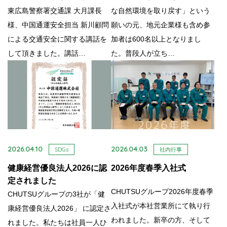
東広島警察署交通課 大月課長
な自然環境を取り戻す」という
様、中国通運安全担当 新川顧問
願いの元、地元企業様も含め参
による交通安全に関する講話を
加者は600名以上となりまし
して頂きました。講話…
た。普段人が立ち…
2026.04.10
2026.04.03
SDGs
社内行事
健康経営優良法人2026に認
2026年度春季入社式
定されました
CHUTSUグループ2026年度春季
CHUTSUグループの3社が「健
入社式が本社営業所にて執り行
康経営優良法人2026」 に認定さ
われました。新卒の方、そして
れました。私たちは社員一人ひ