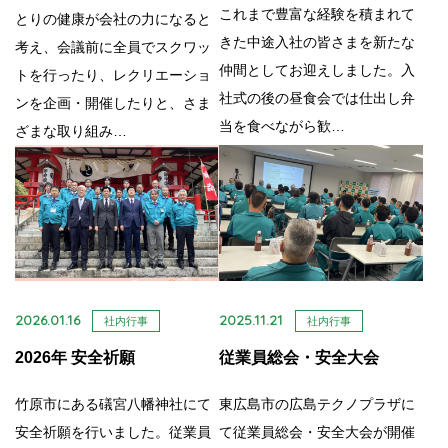
これまで豊富な経験を積まれて
とりの健康が会社の力になると
きた中途入社の皆さまを新たな
考え、会議前に全員でスクワッ
仲間としてお迎えしました。入
トを行ったり、レクリエーショ
社式の後の昼食会では仕出し弁
ンを企画・開催したりと、さま
当を食べながら歓…
ざまな取り組み…
2026.01.16
2025.11.21
社内行事
社内行事
2026年 安全祈願
従業員総会・安全大会
竹原市にある礒宮八幡神社にて
東広島市の広島テクノプラザに
安全祈願を行いました。従業員
て従業員総会・安全大会が開催