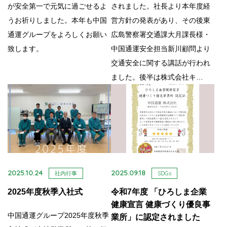
が安全第一で元気に過ごせるよ
されました。社長より本年度経
うお祈りしました。本年も中国
営方針の発表があり、その後東
通運グループをよろしくお願い
広島警察署交通課大月課長様・
致します。
中国通運安全担当新川顧問より
交通安全に関する講話が行われ
ました。後半は株式会社キ…
2025.10.24
2025.09.18
社内行事
SDGs
2025年度秋季入社式
令和7年度 「ひろしま企業
健康宣言 健康づくり優良事
中国通運グループ2025年度秋季
業所」に認定されました