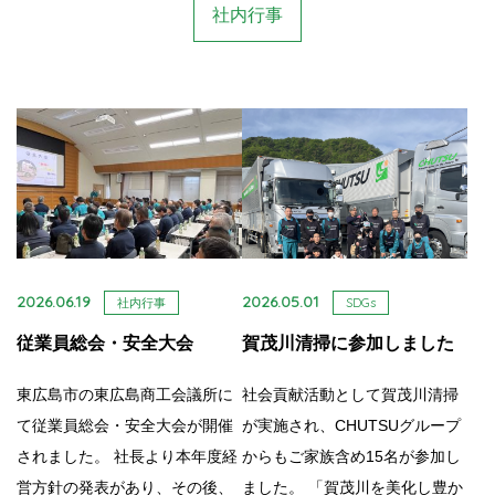
社内行事
2026.06.19
2026.05.01
社内行事
SDGs
従業員総会・安全大会
賀茂川清掃に参加しました
東広島市の東広島商工会議所に
社会貢献活動として賀茂川清掃
て従業員総会・安全大会が開催
が実施され、CHUTSUグループ
されました。 社長より本年度経
からもご家族含め15名が参加し
営方針の発表があり、その後、
ました。 「賀茂川を美化し豊か