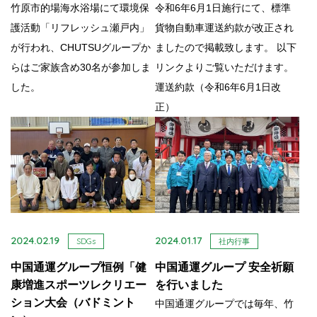
竹原市的場海水浴場にて環境保
令和6年6月1日施行にて、標準
護活動「リフレッシュ瀬戸内」
貨物自動車運送約款が改正され
が行われ、CHUTSUグループか
ましたので掲載致します。 以下
らはご家族含め30名が参加しま
リンクよりご覧いただけます。
した。
運送約款（令和6年6月1日改
正）
2024.02.19
2024.01.17
SDGs
社内行事
中国通運グループ恒例「健
中国通運グループ 安全祈願
康増進スポーツレクリエー
を行いました
ション大会（バドミント
中国通運グループでは毎年、竹