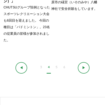
ン）」
原市の礒宮（いそのみや）八幡
CHUTSUグループ恒例となった
神社で安全祈願をしています。
スポーツレクリエーション大会
も6回目を迎えました。 今回の
種目は「バドミントン」。23名
の従業員の皆様が参加されまし
た。
3
4
5
6
◀
▶