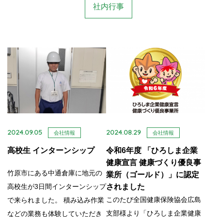
社内行事
2024.09.05
2024.08.29
会社情報
会社情報
高校生 インターンシップ
令和6年度 「ひろしま企業
健康宣言 健康づくり優良事
竹原市にある中通倉庫に地元の
業所（ゴールド）」に認定
高校生が3日間インターンシップ
されました
このたび全国健康保険協会広島
で来られました。 積み込み作業
支部様より「ひろしま企業健康
などの業務も体験していただき