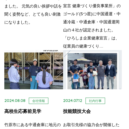
宣言 健康づくり優良事業所」の
ました。 元気の良い挨拶や話を
ゴールド(5つ星)に中国通運・中
聞く姿勢など、とても良い刺激
通冷蔵・中通倉庫・中国通運岡
になりました。
山の４社が認定されました。
「ひろしま企業健康宣言」は、
従業員の健康づくり…
2024.08.08
2024.07.12
会社情報
社内行事
高校生応募前見学
技能競技大会
竹原市にある中通倉庫に地元の
お取引先様の協力会が開催した